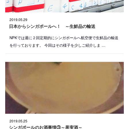
投
2019.05.29
稿
日
日本からシンガポールへ！ ～生鮮品の輸送
:
NPKでは週に２回定期的にシンガポールへ航空便で生鮮品の輸送
を行っております。 今回はその様子を少しご紹介しま …
投
2019.05.25
稿
日
シンガポールのお酒事情③～果実酒～
: