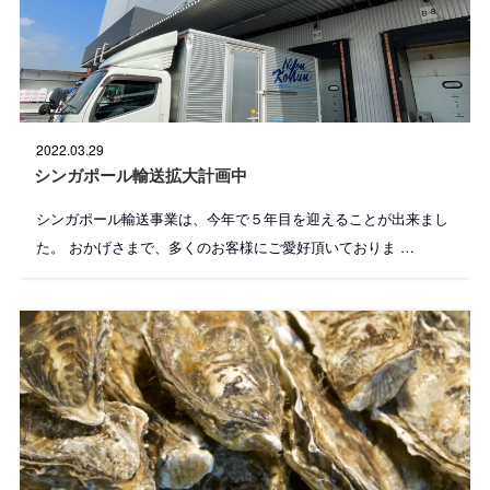
投
2022.03.29
稿
日
シンガポール輸送拡大計画中
:
シンガポール輸送事業は、今年で５年目を迎えることが出来まし
た。 おかげさまで、多くのお客様にご愛好頂いておりま …