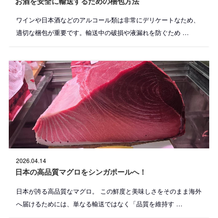
お酒を安全に輸送するための梱包方法
:
ワインや日本酒などのアルコール類は非常にデリケートなため、
適切な梱包が重要です。輸送中の破損や液漏れを防ぐため …
投
2026.04.14
稿
日
日本の高品質マグロをシンガポールへ！
:
日本が誇る高品質なマグロ。 この鮮度と美味しさをそのまま海外
へ届けるためには、単なる輸送ではなく「品質を維持す …