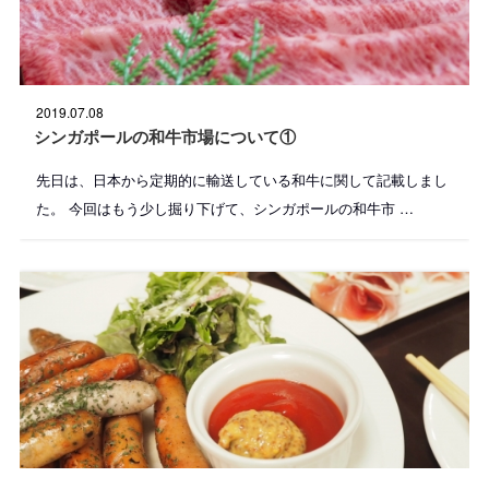
投
2019.07.08
稿
日
シンガポールの和牛市場について①
:
先日は、日本から定期的に輸送している和牛に関して記載しまし
た。 今回はもう少し掘り下げて、シンガポールの和牛市 …