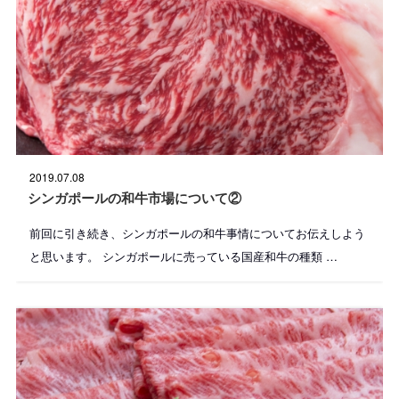
投
2019.07.08
稿
日
シンガポールの和牛市場について②
:
前回に引き続き、シンガポールの和牛事情についてお伝えしよう
と思います。 シンガポールに売っている国産和牛の種類 …