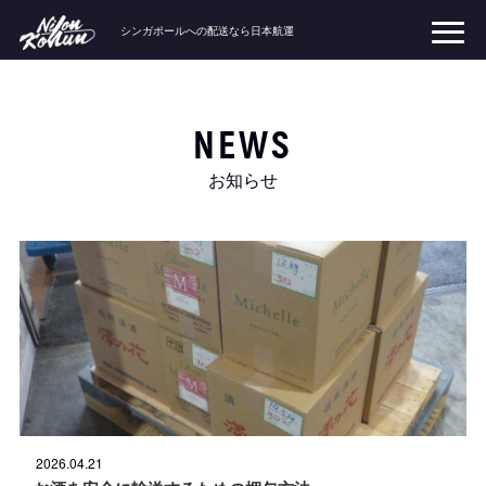
シンガポールへの配送なら日本航運
コ
ン
テ
ン
NEWS
ツ
へ
ス
お知らせ
キ
ッ
プ
投
2026.04.21
稿
日