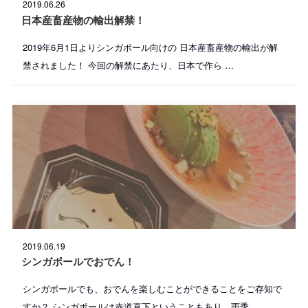
投
2019.06.26
稿
日
日本産畜産物の輸出解禁！
:
2019年6月1日よりシンガポール向けの 日本産畜産物の輸出が解
禁されました！ 今回の解禁にあたり、日本で作ら …
投
2019.06.19
稿
日
シンガポールでおでん！
:
シンガポールでも、おでんを楽しむことができることをご存知で
すか？ シンガポールは赤道直下ということもあり、雨季 …