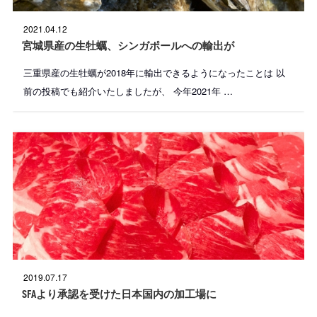
投
2021.04.12
稿
日
宮城県産の生牡蠣、シンガポールへの輸出が
:
三重県産の生牡蠣が2018年に輸出できるようになったことは 以
前の投稿でも紹介いたしましたが、 今年2021年 …
投
2019.07.17
稿
日
SFAより承認を受けた日本国内の加工場に
: