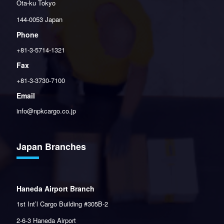
Ota-ku Tokyo
144-0053 Japan
Phone
+81-3-5714-1321
Fax
+81-3-3730-7100
Email
info@npkcargo.co.jp
Japan Branches
Haneda Airport Branch
1st Int’l Cargo Building #305B-2
2-6-3 Haneda Airport