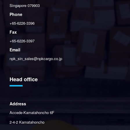
Singapore 079903
Phone
+65-6226-3396
Fax
+65-6226-3397
Email
npk_sin_sales@npkcargo.co.jp
Head office
Address
Accede-Kamatahoncho 6F
2-4-2 Kamatahoncho