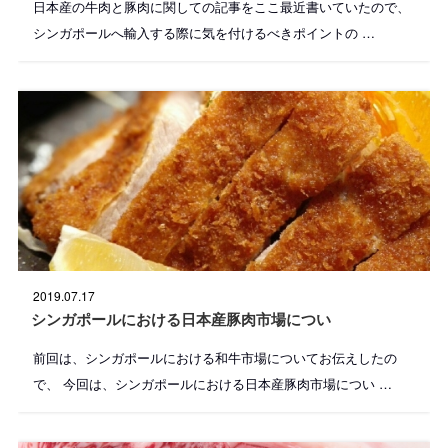
日本産の牛肉と豚肉に関しての記事をここ最近書いていたので、
シンガポールへ輸入する際に気を付けるべきポイントの …
投
2019.07.17
稿
日
シンガポールにおける日本産豚肉市場につい
:
前回は、シンガポールにおける和牛市場についてお伝えしたの
で、 今回は、シンガポールにおける日本産豚肉市場につい …