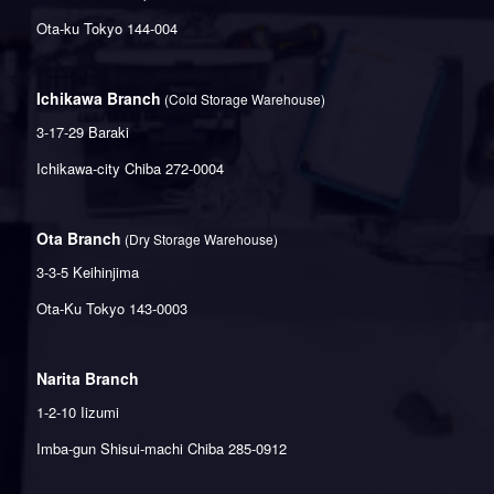
Ota-ku Tokyo 144-004
Ichikawa Branch
(Cold Storage Warehouse)
3-17-29 Baraki
Ichikawa-city Chiba 272-0004
Ota Branch
(Dry Storage Warehouse)
3-3-5 Keihinjima
Ota-Ku Tokyo 143-0003
Narita Branch
1-2-10 Iizumi
Imba-gun Shisui-machi Chiba 285-0912