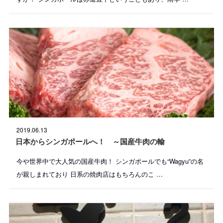
投
2019.06.13
稿
日
日本からシンガポールへ！ ～国産牛肉の輸
:
今や世界中で大人気の国産牛肉！ シンガポールでも“Wagyu”の名
が親しまれており 日系の焼肉店はもちろんのこ …