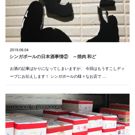
投
2019.06.04
稿
日
シンガポールの日本酒事情② ～焼肉 和ど
:
お酒の記事ばかりになってしまいますが、 今回はもうすこしディ
ープにお伝えします！ シンガポールの様々なお店で …